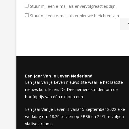
Stuur mij een e-mail als er vervolgreacties zijn.
Stuur mij een e-mail als er nieuwe berichten zijn.
Een Jaar Van Je Leven Nederland
Een Jaar van Je Leven nieuws site waar je het laatste
nieuws kunt lezen. De Deelnemers strijden om de
hoofdprijs van één miljoen euro.
Een Jaar Van Je Leven is vanaf 5 September 2022 elke
werkdag om 18:20 te zien op SBS6 en 24/7 te volgen
via livestreams.