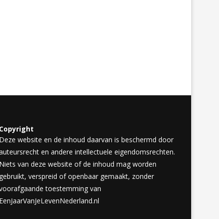
Copyright
Deze website en de inhoud daarvan is beschermd door
auteursrecht en andere intellectuele eigendomsrechten.
Niets van deze website of de inhoud mag worden
gebruikt, verspreid of openbaar gemaakt, zonder
voorafgaande toestemming van
EenJaarVanJeLevenNederland.nl