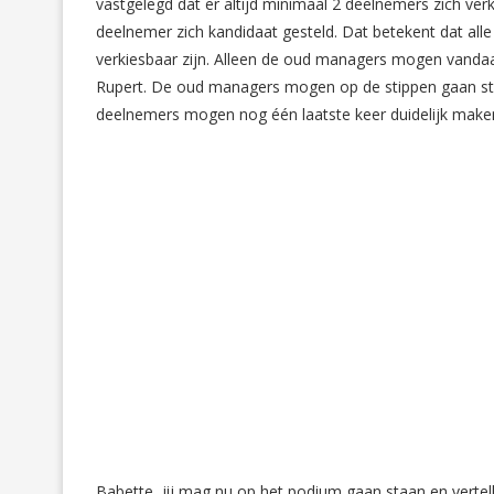
vastgelegd dat er altijd minimaal 2 deelnemers zich ve
deelnemer zich kandidaat gesteld. Dat betekent dat al
verkiesbaar zijn. Alleen de oud managers mogen vandaag
Rupert. De oud managers mogen op de stippen gaan sta
deelnemers mogen nog één laatste keer duidelijk make
Babette, jij mag nu op het podium gaan staan en verte