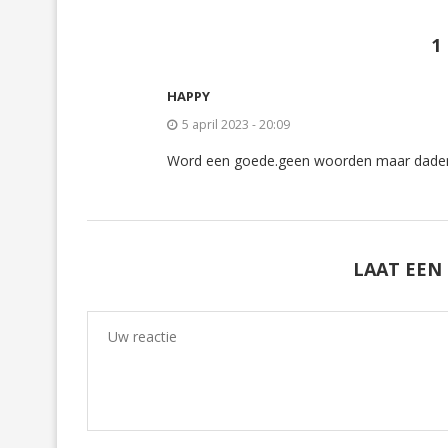
geopend)
geopend)
geopend)
geopend)
1
HAPPY
5 april 2023 - 20:09
Word een goede.geen woorden maar dade
LAAT EEN