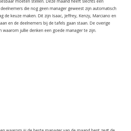
rkiesbaar moeten stellen. Deze maand heeft slechts één
le deelnemers die nog geen manager geweest zijn automatisch
 de keuze maken. Dit zijn Isaac, Jeffrey, Kenzy, Marciano en
an en de deelnemers bij de tafels gaan staan. De overige
n waarom jullie denken een goede manager te zijn.
llen waarom jij de beste manager van de maand bent zegt de