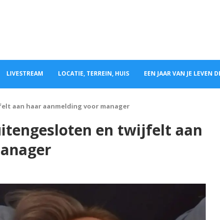
LIVESTREAM
LOCATIE, TERREIN, HUIS
EEN JAAR VAN JE LEVEN 
jfelt aan haar aanmelding voor manager
uitengesloten en twijfelt aan
manager