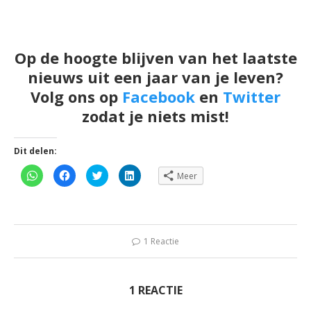
Op de hoogte blijven van het laatste
nieuws uit een jaar van je leven?
Volg ons op
Facebook
en
Twitter
zodat je niets mist!
Dit delen:
Klik
Klik
Klik
Klik
Meer
om
om
om
om
te
te
te
op
delen
delen
delen
LinkedIn
op
op
met
te
WhatsApp
Facebook
Twitter
delen
(Wordt
(Wordt
(Wordt
(Wordt
in
in
in
in
een
een
een
een
1 Reactie
nieuw
nieuw
nieuw
nieuw
venster
venster
venster
venster
geopend)
geopend)
geopend)
geopend)
1 REACTIE