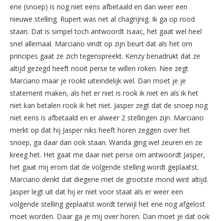
ene (snoep) is nog niet eens afbetaald en dan weer een
nieuwe stelling. Rupert was net al chagrijnig. Ik ga op rood
staan. Dat is simpel toch antwoordt Isaac, het gaat wel heel
snel allemaal. Marciano vindt op zijn beurt dat als het om
principes gaat ze zich tegenspreekt. Kenzy benadrukt dat ze
altijd gezegd heeft nooit perse te willen roken. Nee zegt
Marciano maar je rookt uiteindelijk wel. Dan moet je je
statement maken, als het er niet is rook ik niet en als ik het
niet kan betalen rook ik het niet. Jasper zegt dat de snoep nog
niet eens is afbetaald en er alweer 2 stellingen zijn. Marciano
merkt op dat hij Jasper niks heeft horen zeggen over het
snoep, ga daar dan ook staan. Wanda ging wel zeuren en ze
kreeg het. Het gaat me daar niet perse om antwoordt Jasper,
het gaat mij erom dat de volgende stelling wordt geplaatst.
Marciano denkt dat diegene met de grootste mond wint altijd.
Jasper legt uit dat hij er niet voor staat als er weer een
volgende stelling geplaatst wordt terwijl het ene nog afgelost
moet worden. Daar ga je mij over horen. Dan moet je dat ook