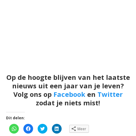
Op de hoogte blijven van het laatste
nieuws uit een jaar van je leven?
Volg ons op
Facebook
en
Twitter
zodat je niets mist!
Dit delen:
Klik
Klik
Klik
Klik
Meer
om
om
om
om
te
te
te
op