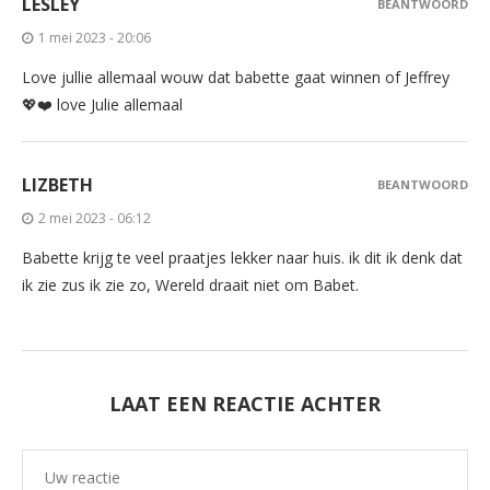
LESLEY
BEANTWOORD
1 mei 2023 - 20:06
Love jullie allemaal wouw dat babette gaat winnen of Jeffrey
💖❤️ love Julie allemaal
LIZBETH
BEANTWOORD
2 mei 2023 - 06:12
Babette krijg te veel praatjes lekker naar huis. ik dit ik denk dat
ik zie zus ik zie zo, Wereld draait niet om Babet.
LAAT EEN REACTIE ACHTER