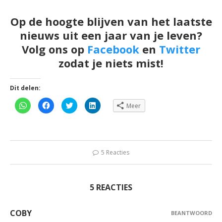
Op de hoogte blijven van het laatste
nieuws uit een jaar van je leven?
Volg ons op
Facebook
en
Twitter
zodat je niets mist!
Dit delen:
Klik
Klik
Klik
Klik
Meer
om
om
om
om
te
te
te
op
delen
delen
delen
LinkedIn
op
op
met
te
WhatsApp
Facebook
Twitter
delen
(Wordt
(Wordt
(Wordt
(Wordt
in
in
in
in
een
een
een
een
5 Reacties
nieuw
nieuw
nieuw
nieuw
venster
venster
venster
venster
geopend)
geopend)
geopend)
geopend)
5 REACTIES
COBY
BEANTWOORD