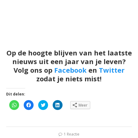
Op de hoogte blijven van het laatste
nieuws uit een jaar van je leven?
Volg ons op
Facebook
en
Twitter
zodat je niets mist!
Dit delen:
Klik
Klik
Klik
Klik
Meer
om
om
om
om
te
te
te
op
delen
delen
delen
LinkedIn
op
op
met
te
WhatsApp
Facebook
Twitter
delen
(Wordt
(Wordt
(Wordt
(Wordt
in
in
in
in
een
een
een
een
1 Reactie
nieuw
nieuw
nieuw
nieuw