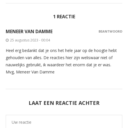
venster
venster
venster
venster
geopend)
geopend)
geopend)
geopend)
1 REACTIE
MENEER VAN DAMME
BEANTWOORD
25 augustus 2023 - 00:04
Heel erg bedankt dat je ons het hele jaar op de hoogte hebt
gehouden van alles. De reacties hier zijn weliswaar niet of
nauwelijks gebruikt, ik waardeer het enorm dat je er was.
Mvg, Meneer Van Damme
LAAT EEN REACTIE ACHTER