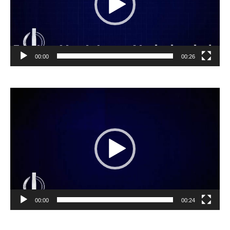
00:00
00:26
Videospeler
00:00
00:24