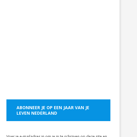
ABONNEER JE OP EEN JAAR VAN JE
LEVEN NEDERLAND
Voer je e-mailadres in om je in te schrijven op deze site en