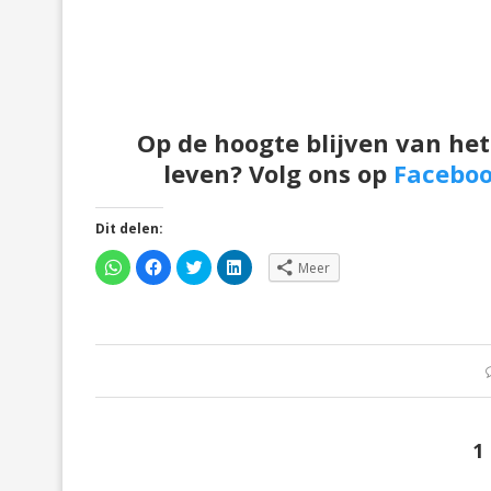
Op de hoogte blijven van het
leven? Volg ons op
Facebo
Dit delen:
Klik
Klik
Klik
Klik
Meer
om
om
om
om
te
te
te
op
delen
delen
delen
LinkedIn
op
op
met
te
WhatsApp
Facebook
Twitter
delen
(Wordt
(Wordt
(Wordt
(Wordt
in
in
in
in
een
een
een
een
nieuw
nieuw
nieuw
nieuw
venster
venster
venster
venster
geopend)
geopend)
geopend)
geopend)
1