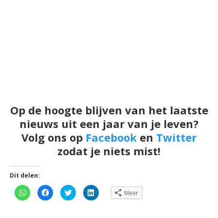
Op de hoogte blijven van het laatste
nieuws uit een jaar van je leven?
Volg ons op
Facebook
en
Twitter
zodat je niets mist!
Dit delen:
Klik
Klik
Klik
Klik
Meer
om
om
om
om
te
te
te
op
delen
delen
delen
LinkedIn
op
op
met
te