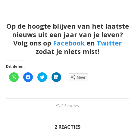
Op de hoogte blijven van het laatste
nieuws uit een jaar van je leven?
Volg ons op
Facebook
en
Twitter
zodat je niets mist!
Dit delen:
Klik
Klik
Klik
Klik
Meer
om
om
om
om
te
te
te
op
delen
delen
delen
LinkedIn
op
op
met
te
WhatsApp
Facebook
Twitter
delen
(Wordt
(Wordt
(Wordt
(Wordt
in
in
in
in
een
een
een
een
2 Reacties
nieuw
nieuw
nieuw
nieuw
venster
venster
venster
venster
geopend)
geopend)
geopend)
geopend)
2 REACTIES