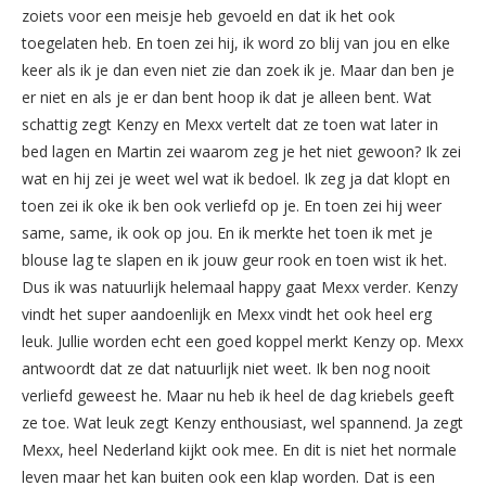
zoiets voor een meisje heb gevoeld en dat ik het ook
toegelaten heb. En toen zei hij, ik word zo blij van jou en elke
keer als ik je dan even niet zie dan zoek ik je. Maar dan ben je
er niet en als je er dan bent hoop ik dat je alleen bent. Wat
schattig zegt Kenzy en Mexx vertelt dat ze toen wat later in
bed lagen en Martin zei waarom zeg je het niet gewoon? Ik zei
wat en hij zei je weet wel wat ik bedoel. Ik zeg ja dat klopt en
toen zei ik oke ik ben ook verliefd op je. En toen zei hij weer
same, same, ik ook op jou. En ik merkte het toen ik met je
blouse lag te slapen en ik jouw geur rook en toen wist ik het.
Dus ik was natuurlijk helemaal happy gaat Mexx verder. Kenzy
vindt het super aandoenlijk en Mexx vindt het ook heel erg
leuk. Jullie worden echt een goed koppel merkt Kenzy op. Mexx
antwoordt dat ze dat natuurlijk niet weet. Ik ben nog nooit
verliefd geweest he. Maar nu heb ik heel de dag kriebels geeft
ze toe. Wat leuk zegt Kenzy enthousiast, wel spannend. Ja zegt
Mexx, heel Nederland kijkt ook mee. En dit is niet het normale
leven maar het kan buiten ook een klap worden. Dat is een