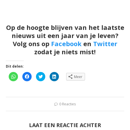
Op de hoogte blijven van het laatste
nieuws uit een jaar van je leven?
Volg ons op
Facebook
en
Twitter
zodat je niets mist!
Dit delen:
Klik
Klik
Klik
Klik
Meer
om
om
om
om
te
te
te
op
delen
delen
delen
LinkedIn
op
op
met
te
WhatsApp
Facebook
Twitter
delen
(Wordt
(Wordt
(Wordt
(Wordt
in
in
in
in
een
een
een
een
0 Reacties
nieuw
nieuw
nieuw
nieuw
venster
venster
venster
venster
geopend)
geopend)
geopend)
geopend)
LAAT EEN REACTIE ACHTER