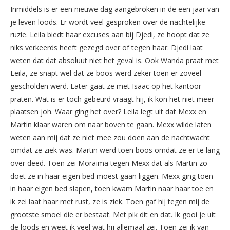
Inmiddels is er een nieuwe dag aangebroken in de een jaar van
je leven loods. Er wordt veel gesproken over de nachtelijke
ruzie. Leila biedt haar excuses aan bij Djedi, ze hoopt dat ze
niks verkeerds heeft gezegd over of tegen haar. Djedi laat
weten dat dat absoluut niet het geval is. Ook Wanda praat met
Leila, ze snapt wel dat ze boos werd zeker toen er zoveel
gescholden werd. Later gaat ze met Isaac op het kantoor
praten. Wat is er toch gebeurd vraagt hij, ik kon het niet meer
plaatsen joh. Waar ging het over? Leila legt uit dat Mexx en
Martin klaar waren om naar boven te gaan. Mexx wilde laten
weten aan mij dat ze niet mee zou doen aan de nachtwacht
omdat ze ziek was. Martin werd toen boos omdat ze er te lang
over deed. Toen zei Moraima tegen Mexx dat als Martin zo
doet ze in haar eigen bed moest gaan liggen. Mexx ging toen
in haar eigen bed slapen, toen kwam Martin naar haar toe en
ik zei laat haar met rust, ze is ziek. Toen gaf hij tegen mij de
grootste smoel die er bestaat. Met pik dit en dat. Ik gooi je uit
de loods en weet ik veel wat hij allemaal zei. Toen zei ik van