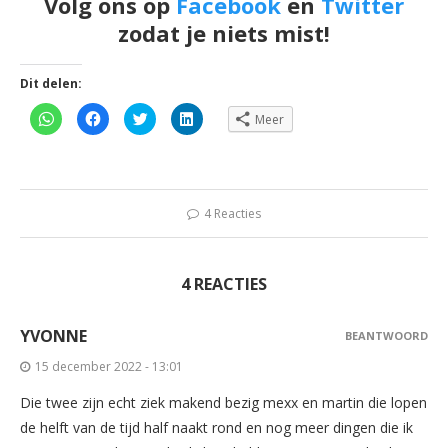
Volg ons op
Facebook
en
Twitter
zodat je niets mist!
Dit delen:
Klik
Klik
Klik
Klik
Meer
om
om
om
om
te
te
te
op
delen
delen
delen
LinkedIn
op
op
met
te
WhatsApp
Facebook
Twitter
delen
(Wordt
(Wordt
(Wordt
(Wordt
in
in
in
in
een
een
een
een
4 Reacties
nieuw
nieuw
nieuw
nieuw
venster
venster
venster
venster
geopend)
geopend)
geopend)
geopend)
4 REACTIES
YVONNE
BEANTWOORD
15 december 2022 - 13:01
Die twee zijn echt ziek makend bezig mexx en martin die lopen
de helft van de tijd half naakt rond en nog meer dingen die ik