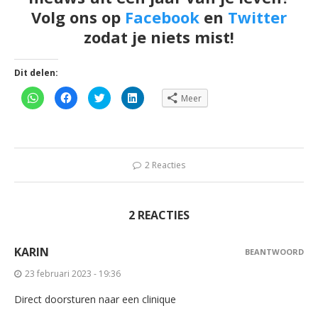
Volg ons op
Facebook
en
Twitter
zodat je niets mist!
Dit delen:
Klik
Klik
Klik
Klik
Meer
om
om
om
om
te
te
te
op
delen
delen
delen
LinkedIn
op
op
met
te
WhatsApp
Facebook
Twitter
delen
(Wordt
(Wordt
(Wordt
(Wordt
in
in
in
in
een
een
een
een
2 Reacties
nieuw
nieuw
nieuw
nieuw
venster
venster
venster
venster
geopend)
geopend)
geopend)
geopend)
2 REACTIES
KARIN
BEANTWOORD
23 februari 2023 - 19:36
Direct doorsturen naar een clinique