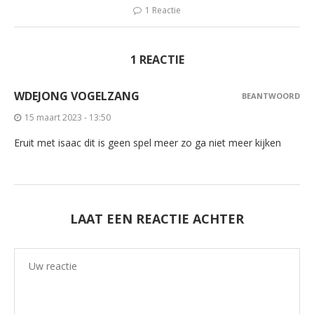
in
in
in
in
een
een
een
een
1 Reactie
nieuw
nieuw
nieuw
nieuw
venster
venster
venster
venster
geopend)
geopend)
geopend)
geopend)
1 REACTIE
WDEJONG VOGELZANG
BEANTWOORD
15 maart 2023 - 13:50
Eruit met isaac dit is geen spel meer zo ga niet meer kijken
LAAT EEN REACTIE ACHTER