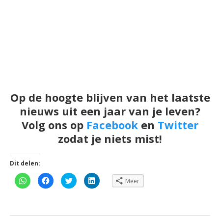
Op de hoogte blijven van het laatste
nieuws uit een jaar van je leven?
Volg ons op
Facebook
en
Twitter
zodat je niets mist!
Dit delen:
Klik
Klik
Klik
Klik
Meer
om
om
om
om
te
te
te
op
delen
delen
delen
LinkedIn
op
op
met
te
WhatsApp
Facebook
Twitter
delen
(Wordt
(Wordt
(Wordt
(Wordt