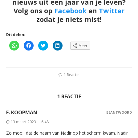
nieuws uit een jaar van je leven?
Volg ons op
Facebook
en
Twitter
zodat je niets mist!
Dit delen:
Klik
Klik
Klik
Klik
Meer
om
om
om
om
te
te
te
op
delen
delen
delen
LinkedIn
op
op
met
te
WhatsApp
Facebook
Twitter
delen
(Wordt
(Wordt
(Wordt
(Wordt
in
in
in
in
een
een
een
een
1 Reactie
nieuw
nieuw
nieuw
nieuw
venster
venster
venster
venster
geopend)
geopend)
geopend)
geopend)
1 REACTIE
E. KOOPMAN
BEANTWOORD
13 maart 2023 - 16:48
Zo mooi, dat de naam van Nadir op het scherm kwam. Nadir