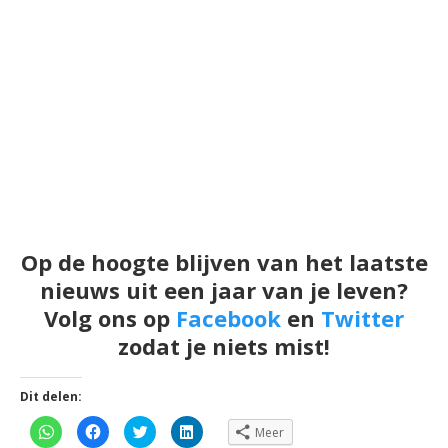
Op de hoogte blijven van het laatste
nieuws uit een jaar van je leven?
Volg ons op
Facebook
en
Twitter
zodat je niets mist!
Dit delen:
Klik
Klik
Klik
Klik
Meer
om
om
om
om