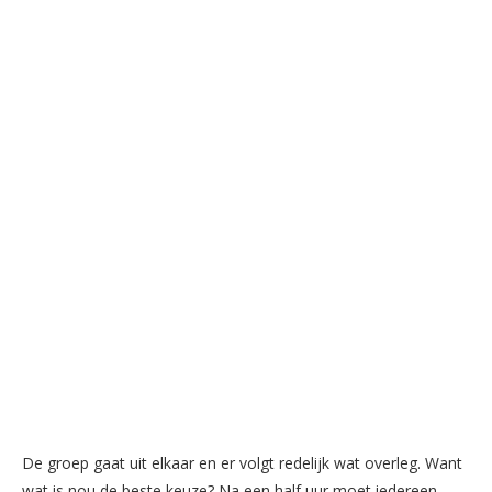
De groep gaat uit elkaar en er volgt redelijk wat overleg. Want
wat is nou de beste keuze? Na een half uur moet iedereen