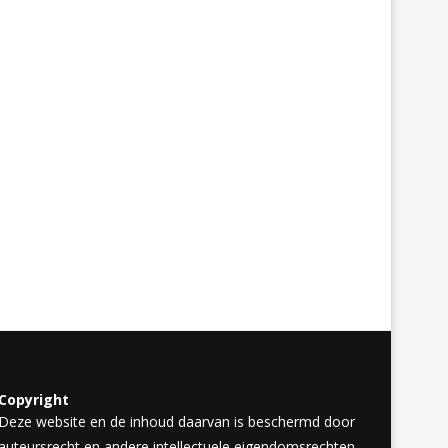
Copyright
Deze website en de inhoud daarvan is beschermd door
auteursrecht en andere intellectuele eigendomsrechten.