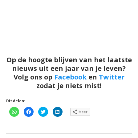
Op de hoogte blijven van het laatste
nieuws uit een jaar van je leven?
Volg ons op
Facebook
en
Twitter
zodat je niets mist!
Dit delen:
Klik
Klik
Klik
Klik
Meer
om
om
om
om
te
te
te
op
delen
delen
delen
LinkedIn
op
op
met
te
WhatsApp
Facebook
Twitter
delen
(Wordt
(Wordt
(Wordt
(Wordt
in
in
in
in