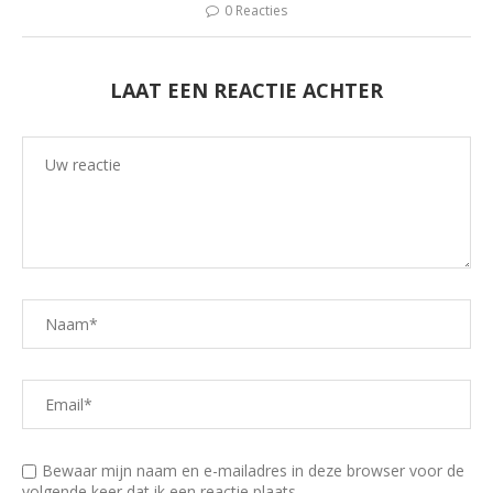
een
een
een
een
0 Reacties
nieuw
nieuw
nieuw
nieuw
venster
venster
venster
venster
geopend)
geopend)
geopend)
geopend)
LAAT EEN REACTIE ACHTER
Bewaar mijn naam en e-mailadres in deze browser voor de
volgende keer dat ik een reactie plaats.