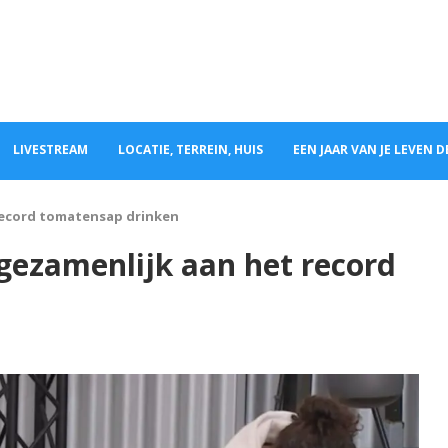
LIVESTREAM
LOCATIE, TERREIN, HUIS
EEN JAAR VAN JE LEVEN 
record tomatensap drinken
gezamenlijk aan het record