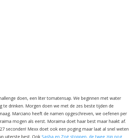
hallenge doen, een liter tomatensap. We beginnen met water
weg te drinken. Morgen doen we met de zes beste tijden de
e maag. Marciano heeft de namen opgeschreven, we oefenen per
raima mogen als eerst. Moraima doet haar best maar haakt af.
jk 27 seconden! Mexx doet ook een poging maar laat al snel weten
n uiterste best. Ook
Sasha en Zoë stoppen, de twee zijn nog