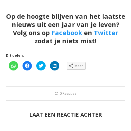
Op de hoogte blijven van het laatste
nieuws uit een jaar van je leven?
Volg ons op
Facebook
en
Twitter
zodat je niets mist!
Dit delen:
Klik
Klik
Klik
Klik
Meer
om
om
om
om
te
te
te
op
delen
delen
delen
LinkedIn
op
op
met
te
WhatsApp
Facebook
Twitter
delen
(Wordt
(Wordt
(Wordt
(Wordt
in
in
in
in
een
een
een
een
0 Reacties
nieuw
nieuw
nieuw
nieuw
venster
venster
venster
venster
geopend)
geopend)
geopend)
geopend)
LAAT EEN REACTIE ACHTER