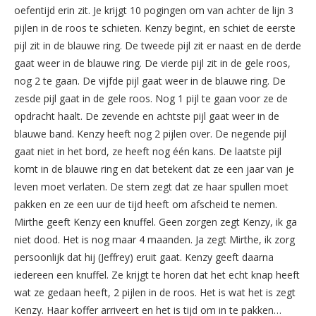
oefentijd erin zit. Je krijgt 10 pogingen om van achter de lijn 3
pijlen in de roos te schieten. Kenzy begint, en schiet de eerste
pijl zit in de blauwe ring. De tweede pijl zit er naast en de derde
gaat weer in de blauwe ring. De vierde pijl zit in de gele roos,
nog 2 te gaan. De vijfde pijl gaat weer in de blauwe ring. De
zesde pijl gaat in de gele roos. Nog 1 pijl te gaan voor ze de
opdracht haalt. De zevende en achtste pijl gaat weer in de
blauwe band. Kenzy heeft nog 2 pijlen over. De negende pijl
gaat niet in het bord, ze heeft nog één kans. De laatste pijl
komt in de blauwe ring en dat betekent dat ze een jaar van je
leven moet verlaten. De stem zegt dat ze haar spullen moet
pakken en ze een uur de tijd heeft om afscheid te nemen.
Mirthe geeft Kenzy een knuffel. Geen zorgen zegt Kenzy, ik ga
niet dood. Het is nog maar 4 maanden. Ja zegt Mirthe, ik zorg
persoonlijk dat hij (Jeffrey) eruit gaat. Kenzy geeft daarna
iedereen een knuffel. Ze krijgt te horen dat het echt knap heeft
wat ze gedaan heeft, 2 pijlen in de roos. Het is wat het is zegt
Kenzy. Haar koffer arriveert en het is tijd om in te pakken…